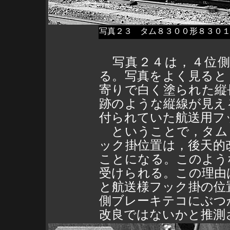
写真２３ タム８３００形８３０
写真２４は，４位側
る。写真をよく見ると
寄りで白く塗られた縦
跡のような縦線が見え
付られていた航送用フ
ということで，タム
ック掛位置は，後天的
ことになる。このよう
受けられる。この理由
と航送様フック掛の位
側ブレーキテコにぶつ
改良ではないかと推測