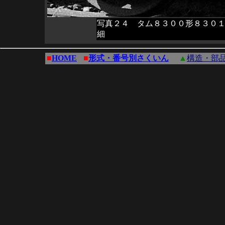
写真２４ タム８３００形８３０
細
■
HOME
■
形式・番号別さくいん
▲
構造・部