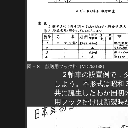
図－８ 航送用フック掛（VD262148）
２軸車の設置例で，タ
しよう。本形式は昭和
共に誕生したわが国初
用フック掛けは新製時