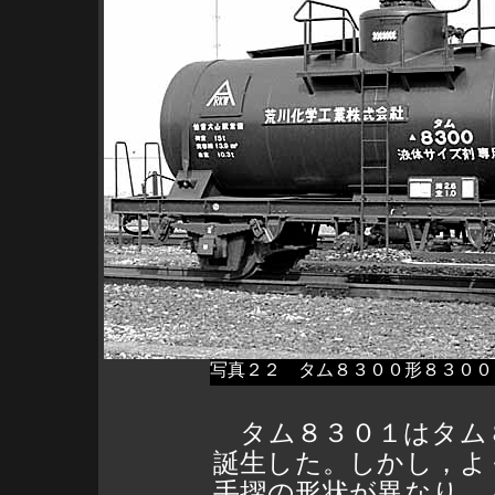
写真２２ タム８３００形８３００
タム８３０１はタム
誕生した。しかし，よ
手摺の形状が異なり，