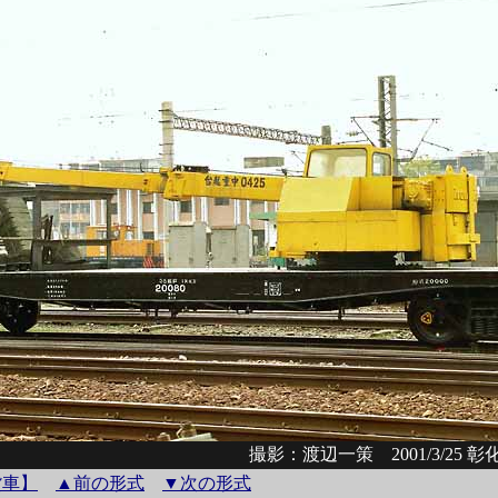
撮影：渡辺一策 2001/3/25 
貨車】
▲前の形式
▼次の形式