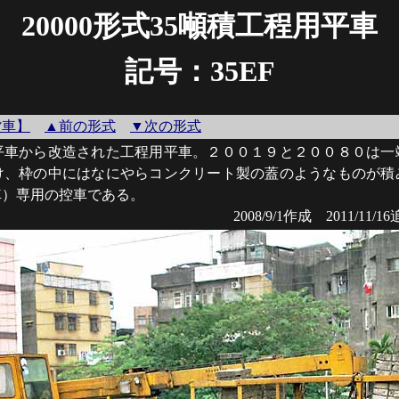
20000形式35噸積工程用平車
記号：35EF
貨車】
▲前の形式
▼次の形式
車から改造された工程用平車。２００１９と２００８０は一
け、枠の中にはなにやらコンクリート製の蓋のようなものが積
車）専用の控車である。
2008/9/1作成 2011/11/