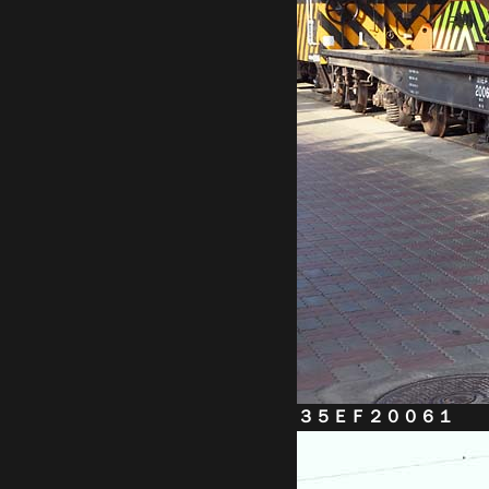
３５ＥＦ２００６１