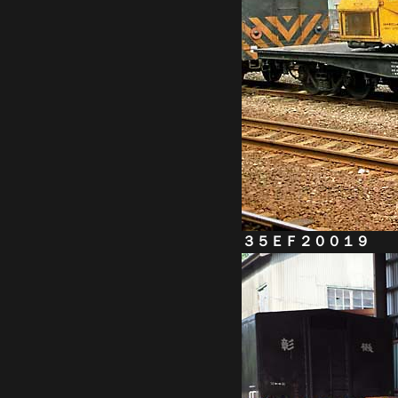
３５ＥＦ２００１９