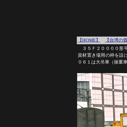
【HOME】
【台湾の
３５Ｆ２００００形平
資材置き場用の枠を設
０６１は大吊車（操重