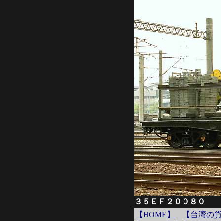
３５ＥＦ２００８０
【HOME】
【台湾の