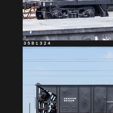
３５Ｂ１３２４