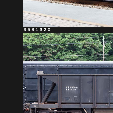
３５Ｂ１３２０