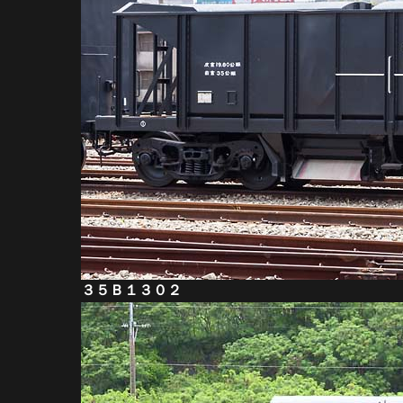
３５Ｂ１３０２