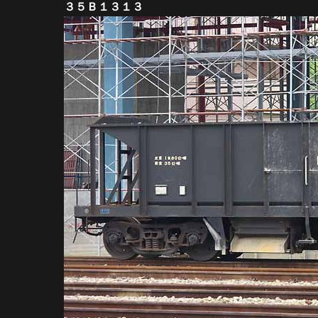
３５Ｂ１３１３