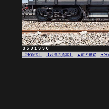
３５Ｂ１３３０
【HOME】
【台湾の貨車】
▲前の形式
▼次