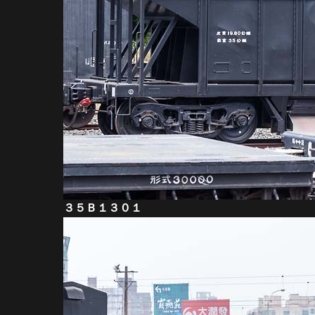
３５Ｂ１３０１