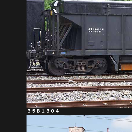
３５Ｂ１３０４