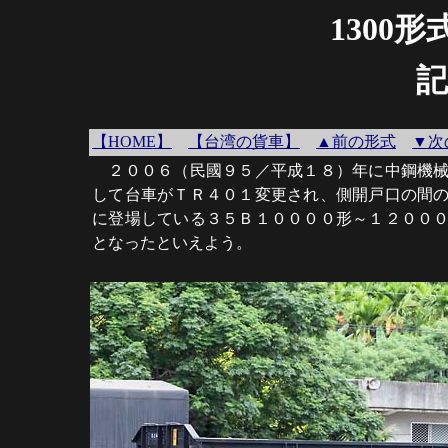
1300
記
【HOME】
【台湾の貨車】
▲前の形式
▼次
２００６（民國９５／平成１８）年に中鋼機械
して台車がＴＲ４０１変更され、側開戸口の間
に登場している３５Ｂ１００００形～１２００
となったといえよう。