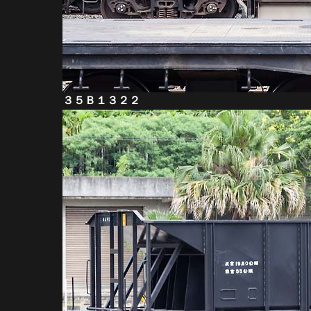
３５Ｂ１３２２