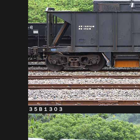
３５Ｂ１３０３