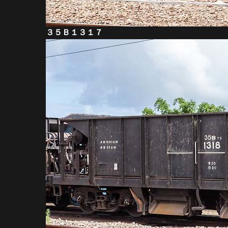
３５Ｂ１３１７