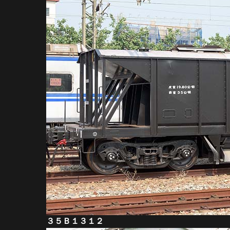
３５Ｂ１３１２