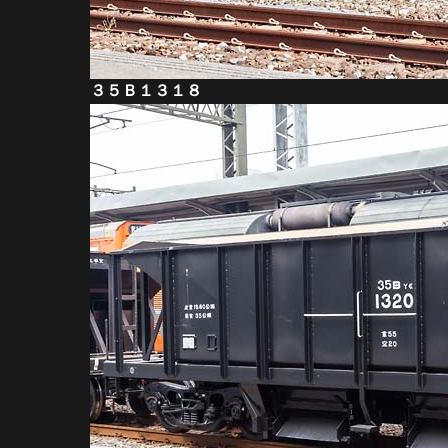
３５Ｂ１３１８