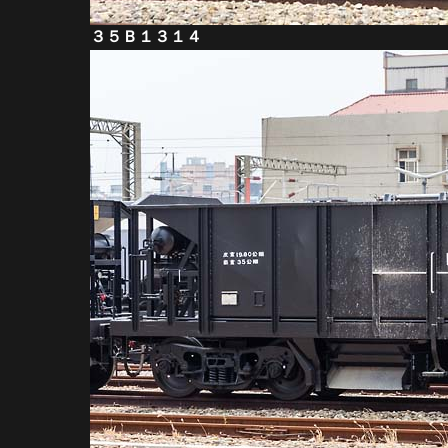
３５Ｂ１３１４