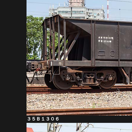
３５Ｂ１３０６